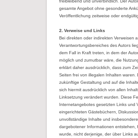
freibleibend und unverbindlich. Der Autor
gesamte Angebot ohne gesonderte Ankün
Veröffentlichung zeitweise oder endgültig
2. Verweise und Links
Bei direkten oder indirekten Verweisen a
Verantwortungsbereiches des Autors lieg
dem Fall in Kraft treten, in dem der Aut
möglich und zumutbar wäre, die Nutzung 
erklärt daher ausdrücklich, dass zum Ze
Seiten frei von illegalen Inhalten waren. 
zukünftige Gestaltung und auf die Inhalte
sich hiermit ausdrücklich von allen Inhal
Linksetzung verändert wurden. Diese Fest
Internetangebotes gesetzten Links und 
eingerichteten Gästebüchern, Diskussions
unvollständige Inhalte und insbesondere
dargebotener Informationen entstehen, ha
wurde, nicht derjenige, der über Links auf