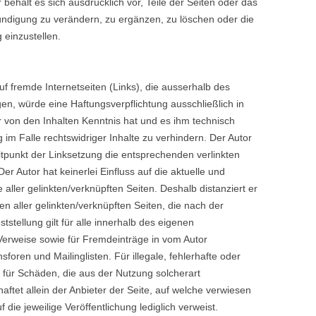
 behält es sich ausdrücklich vor, Teile der Seiten oder das
digung zu verändern, zu ergänzen, zu löschen oder die
 einzustellen.
uf fremde Internetseiten (Links), die ausserhalb des
en, würde eine Haftungsverpflichtung ausschließlich in
or von den Inhalten Kenntnis hat und es ihm technisch
im Falle rechtswidriger Inhalte zu verhindern. Der Autor
itpunkt der Linksetzung die entsprechenden verlinkten
Der Autor hat keinerlei Einfluss auf die aktuelle und
 aller gelinkten/verknüpften Seiten. Deshalb distanziert er
ten aller gelinkten/verknüpften Seiten, die nach der
stellung gilt für alle innerhalb des eigenen
Verweise sowie für Fremdeinträge in vom Autor
foren und Mailinglisten. Für illegale, fehlerhafte oder
 für Schäden, die aus der Nutzung solcherart
ftet allein der Anbieter der Seite, auf welche verwiesen
 die jeweilige Veröffentlichung lediglich verweist.